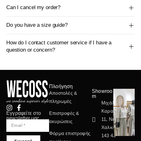
Can I cancel my order?
Do you have a size guide?
How do I contact customer service if I have a
question or concern?
Πλοήγηση
Showroo
Αποστολές &
m
πληρωμές
Μιχάλη
Καραολή
Εγγραφείτε στο
Επιστροφές &
newsletter μας
11, Νέα
ακυρώσεις
Χαλκηδόνα
Φόρμα επιστροφής
143 43