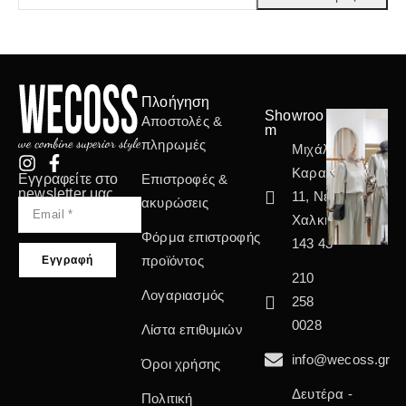
Πλοήγηση
Showroo
Αποστολές &
m
πληρωμές
Μιχάλη
Καραολή
Εγγραφείτε στο
Επιστροφές &
newsletter μας
11, Νέα
ακυρώσεις
Χαλκηδόνα
Φόρμα επιστροφής
143 43
προϊόντος
210
Λογαριασμός
258
0028
Λίστα επιθυμιών
info@wecoss.gr
Όροι χρήσης
Δευτέρα -
Πολιτική