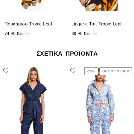
Πουκάμισο Tropic Leaf
Lingerie Τοπ Tropic Leaf
74,90
€
39,90
€
98,00
€
49,90
€
ΣΧΕΤΙΚΆ ΠΡΟΪΌΝΤΑ
-29%
OUT OF STOCK