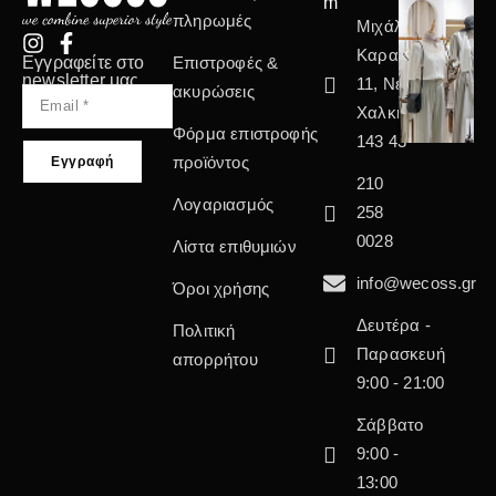
m
πληρωμές
Μιχάλη
Καραολή
Εγγραφείτε στο
Επιστροφές &
newsletter μας
11, Νέα
ακυρώσεις
Χαλκηδόνα
Φόρμα επιστροφής
143 43
προϊόντος
210
Λογαριασμός
258
0028
Λίστα επιθυμιών
info@wecoss.gr
Όροι χρήσης
Δευτέρα -
Πολιτική
Παρασκευή
απορρήτου
9:00 - 21:00
Σάββατο
9:00 -
13:00