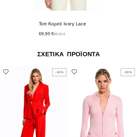
Τοπ Κορσέ Ivory Lace
69,90
€
89,90
€
ΣΧΕΤΙΚΆ ΠΡΟΪΌΝΤΑ
-44%
-50%