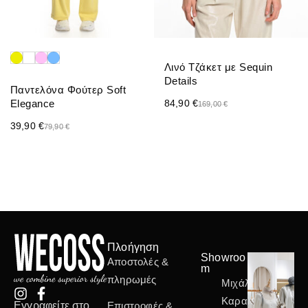
Λινό Τζάκετ με Sequin
Details
Παντελόνα Φούτερ Soft
Elegance
84,90
€
169,00
€
39,90
€
79,90
€
Πλοήγηση
Showroo
Αποστολές &
m
πληρωμές
Μιχάλη
Καραολή
Εγγραφείτε στο
Επιστροφές &