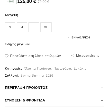
125,00
€
179,00
€
-30%
Μεγέθη
S
M
L
XL
ΕΚΚΑΘΆΡΙΣΗ
Οδηγός μεγεθών
Μοιραστείτε το
Προσθέστε στη λίστα επιθυμιών
Κατηγορίες:
Όλα τα Προϊόντα
,
Πανωφόρια
,
Σακάκια
Συλλογή:
Spring-Summer 2026
ΠΕΡΙΓΡΑΦΉ ΠΡΟΪΌΝΤΟΣ
ΣΎΝΘΕΣΗ & ΦΡΟΝΤΊΔΑ