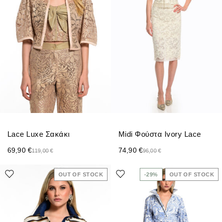
Lace Luxe Σακάκι
Midi Φούστα Ivory Lace
69,90
€
74,90
€
119,00
€
96,00
€
OUT OF STOCK
-29%
OUT OF STOCK