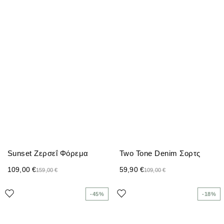
Sunset Ζερσεΐ Φόρεμα
Two Tone Denim Σορτς
109,00
€
59,90
€
159,00
€
109,00
€
-45%
-18%