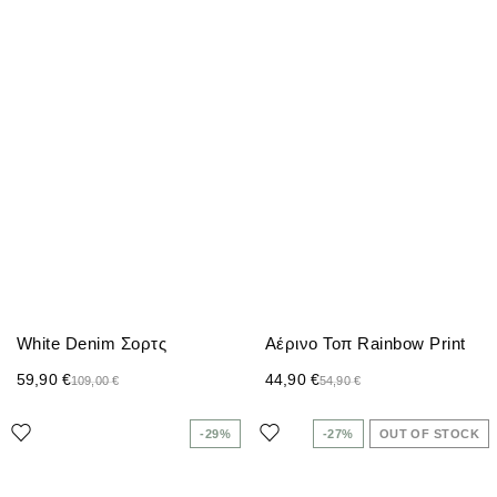
White Denim Σορτς
Αέρινο Τοπ Rainbow Print
59,90
€
44,90
€
109,00
€
54,90
€
-29%
-27%
OUT OF STOCK