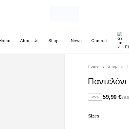
Home
About Us
Shop
News
Contact
E
Home
Shop
Π
Παντελόνι
59,90
€
79,
-25%
Sizes