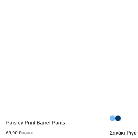
Paisley Print Barrel Pants
69,90
€
Σακάκι Ριγέ
98,00
€