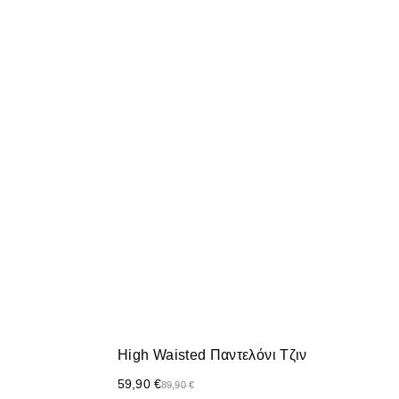
High Waisted Παντελόνι Τζιν
59,90
€
89,90
€