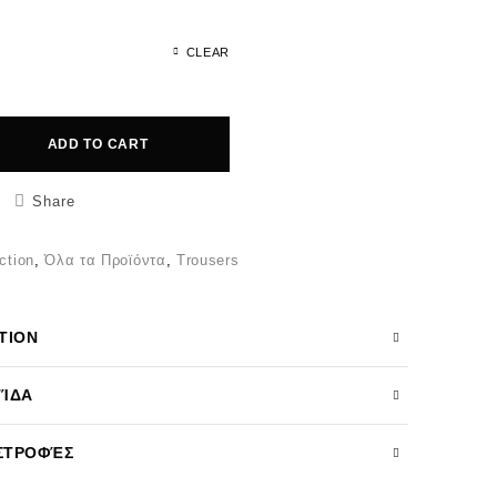
CLEAR
ADD TO CART
Share
ction
,
Όλα τα Προϊόντα
,
Trousers
TION
ΤΊΔΑ
ΙΣΤΡΟΦΈΣ